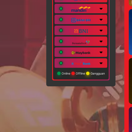
Online
Offline
Gangguan