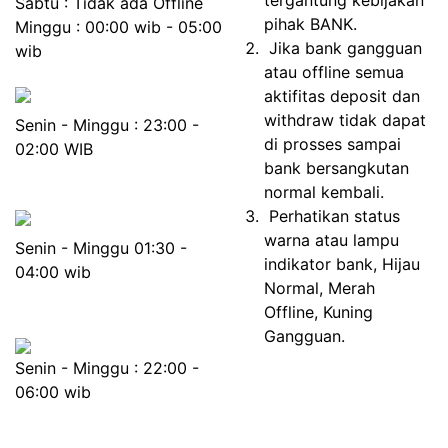
tergantung kebijakan
Sabtu : Tidak ada Offline
pihak BANK.
Minggu : 00:00 wib - 05:00
Jika bank gangguan
wib
atau offline semua
aktifitas deposit dan
withdraw tidak dapat
Senin - Minggu : 23:00 -
di prosses sampai
02:00 WIB
bank bersangkutan
normal kembali.
Perhatikan status
warna atau lampu
Senin - Minggu 01:30 -
indikator bank, Hijau
04:00 wib
Normal, Merah
Offline, Kuning
Gangguan.
Senin - Minggu : 22:00 -
06:00 wib