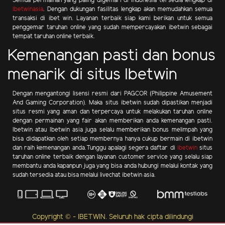
Semua permainan yang paling digemari di Indonesia tersedia lengkap di
Ibetwinasia
. Dengan dukungan fasilitas lengkap akan memudahkan semua
transaksi di ibet win. Layanan terbaik siap kami berikan untuk semua
penggemar taruhan online yang sudah mempercayakan ibetwin sebagai
tempat taruhan online terbaik.
Kemenangan pasti dan bonus
menarik di situs Ibetwin
Dengan mengantongi lisensi resmi dari PAGCOR (Philippine Amusement
And Gaming Corporation). Maka situs ibetwin sudah dipastikan menjadi
situs resmi yang aman dan terpercaya untuk melakukan taruhan online
dengan permainan yang fair akan memberikan anda kemenangan pasti.
Ibetwin atau Ibetwin asia juga selalu memberikan bonus melimpah yang
bisa didapatkan oleh setiap membernya hanya cukup bermain di ibetwin
dan raih kemenangan anda.Tunggu apalagi segera daftar di
ibetwin
situs
taruhan online terbaik dengan layanan customer service yang selalu siap
membantu anda kapanpun juga yang bisa anda hubungi melalui kontak yang
sudah tersedia atau bisa melalui livechat ibetwin asia.
Copyright © - IBETWIN. Seluruh hak cipta dilindungi