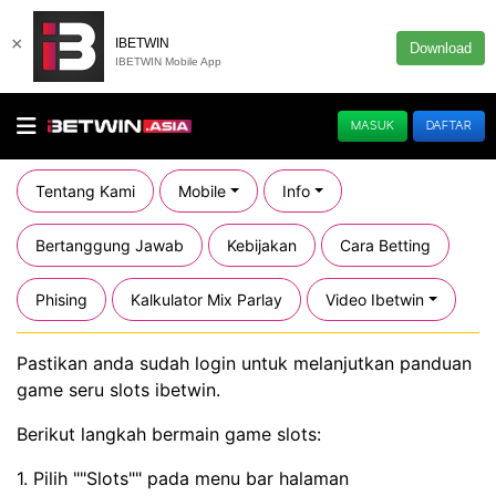
×
IBETWIN
Download
IBETWIN Mobile App
MASUK
DAFTAR
Tentang Kami
Mobile
Info
Bertanggung Jawab
Kebijakan
Cara Betting
Phising
Kalkulator Mix Parlay
Video Ibetwin
Pastikan anda sudah login untuk melanjutkan panduan
game seru slots ibetwin.
Berikut langkah bermain game slots:
1. Pilih ""Slots"" pada menu bar halaman