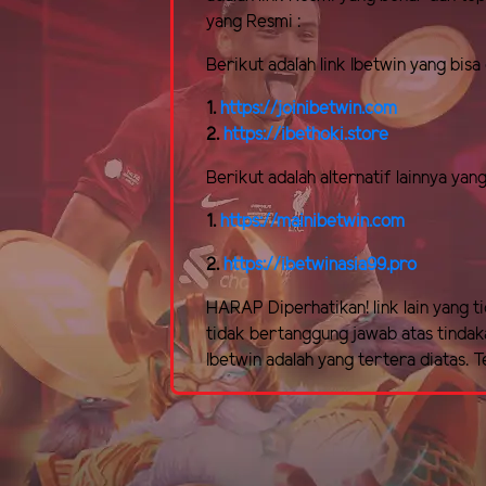
yang Resmi :
Berikut adalah link Ibetwin yang bisa
1.
https://joinibetwin.com
2.
https://ibethoki.store
Berikut adalah alternatif lainnya yang
1.
https://mainibetwin.com
2.
https://ibetwinasia99.pro
HARAP Diperhatikan! link lain yang t
tidak bertanggung jawab atas tindak
Ibetwin adalah yang tertera diatas. T