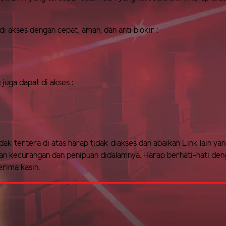
 di akses dengan cepat, aman, dan anti blokir :
 juga dapat di akses :
idak tertera di atas harap tidak diakses dan abaikan Link lain 
an kecurangan dan penipuan didalamnya. Harap berhati-hati deng
erima kasih.