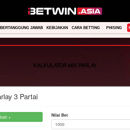
BERTANGGUNG JAWAB
KEBIJAKAN
CARA BETTING
PHISING
KALKULATOR MIX PARLAY