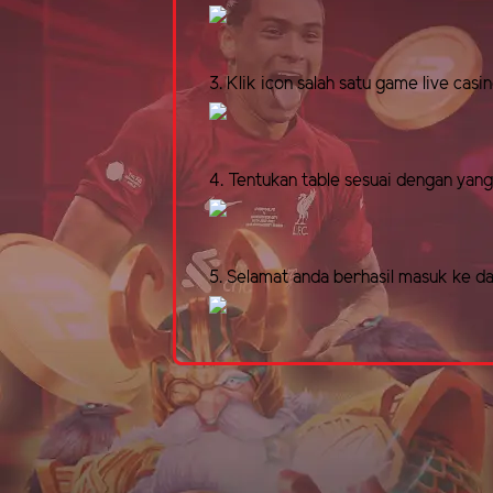
3. Klik icon salah satu game live casi
4. Tentukan table sesuai dengan yang
5. Selamat anda berhasil masuk ke da