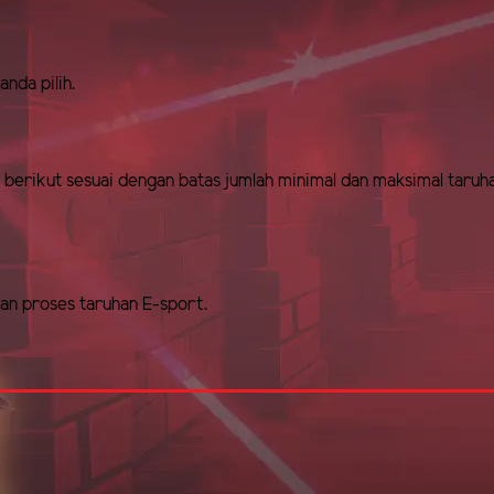
anda pilih.
 berikut sesuai dengan batas jumlah minimal dan maksimal taruh
kan proses taruhan E-sport.