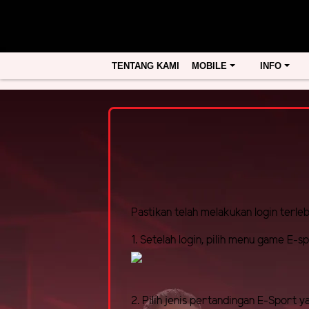
TENTANG KAMI
MOBILE
INFO
Pastikan telah melakukan login terle
1. Setelah login, pilih menu game E-
2. Pilih jenis pertandingan E-Sport 