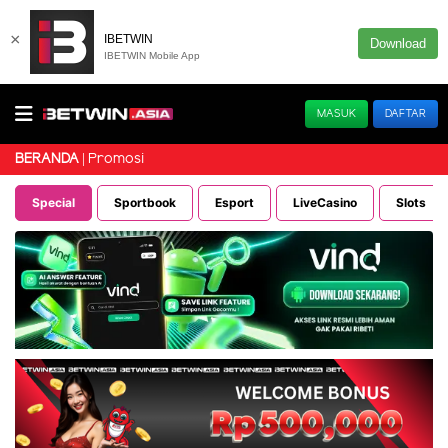
×
IBETWIN
Download
IBETWIN Mobile App
MASUK
DAFTAR
Promosi
BERANDA
Special
Sportbook
Esport
LiveCasino
Slots