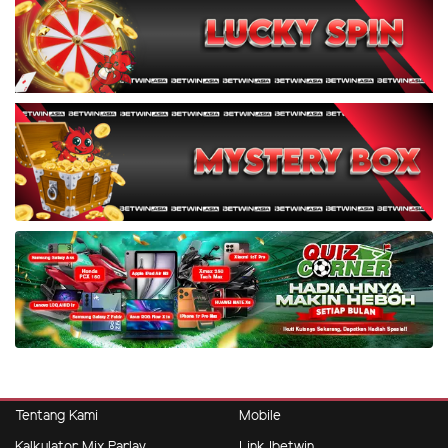
Tentang Kami
Mobile
Kalkulator Mix Parlay
Link Ibetwin