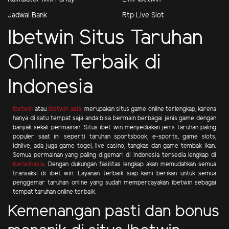
Jadwal Bank
Rtp Live Slot
Ibetwin Situs Taruhan
Online Terbaik di
Indonesia
Ibetwin
atau
Ibetwin asia
merupakan situs game online terlengkap, karena
hanya di satu tempat saja anda bisa bermain berbagai jenis game dengan
banyak sekali permainan. Situs ibet win menyediakan jenis taruhan paling
populer saat ini seperti taruhan sportsbook, e-sports, game slots,
idnlive, ada juga game togel, live casino, tangkas dan game tembak ikan.
Semua permainan yang paling digemari di Indonesia tersedia lengkap di
Ibetwinasia
. Dengan dukungan fasilitas lengkap akan memudahkan semua
transaksi di ibet win. Layanan terbaik siap kami berikan untuk semua
penggemar taruhan online yang sudah mempercayakan ibetwin sebagai
tempat taruhan online terbaik.
Kemenangan pasti dan bonus